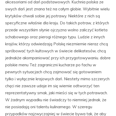
akcesoriami od dań podstawowych. Kuchnia polska ze
swych dań jest znana też na całym globie. Wybitnie wielu
krytyków chwali sobie jej potrawy. Niektóre z nich są
specyficzne właśnie dla kraju. Do takich potraw, z których
przede wszystkim słynie ojczyzna wolno zaliczyć kotleta
schabowego oraz pierogi różnego typu. Ludzie z innych
krajów, którzy odwiedzają Polskę niezmiernie nieraz chcą
spróbować tych kultowych w świecie delikatesów, chcą
jednakże akompaniować przy ich przygotowywaniu. dobre
polskie menu Też zagraniczni kucharze po fachu w
pewnych sytuacjach chcą zajmować się gotowaniem
tylko i wyłącznie krajowych dań. Niestety mimo szczerych
chęci nie zawsze udaje im się wiernie odtworzyć ten
reprezentatywny smak, jaki mieści się w tych potrawach.
W żadnym wypadku nie świadczy to niemniej jednak, że
nie posiadają oni talentu kulinarnego. W szeregu
przypadków najzwyczajniej w świecie bywa tak, że aby