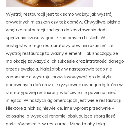
Wystrój restauracji jest tak samo ważny, jak wystrój
prywatnych mieszkań czy też domów. Chwytliwe, piękne
wnętrze restauracji zachęca do kosztowania dań i
spędzania czasu w gronie znajomych i bliskich. W
następstwie tego restauratorzy powinni rozumieć, że
wystrój restauracji to ważny element. Tak znaczący, że
ma okazję zaważyć o ich sukcesie oraz intratności danego
przedsięwzięcia. Należałoby w następstwie tego nie
zapominać o wystroju, przystosowywać go do stylu
podawanych dań oraz nie ryzykować awangardą, która w
stereotypowej restauracji właściwie nie powinna mieć
miejsca. W naszych aglomeracjach jest wiele restauracji.
Niektóre z nich są niewielkie, inne wprost przeciwnie –
kolosalne, o wysokiej renomie, obsługujące sporą ilość
gości równolegle. w restauracji Mimo to aby taką