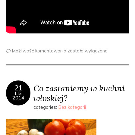
Możliwość komentowania
została wyłączona
Co zastaniemy w kuchni
21
LIS
włoskiej?
2014
categories:
Bez kategorii