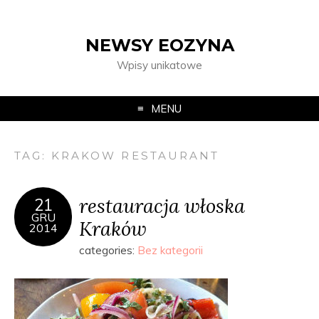
NEWSY EOZYNA
Wpisy unikatowe
MENU
TAG:
KRAKOW RESTAURANT
restauracja włoska
21
GRU
Kraków
2014
categories:
Bez kategorii