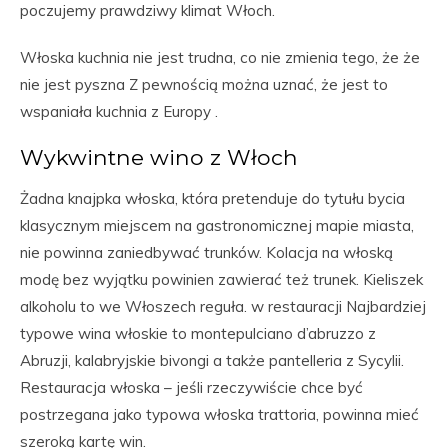
poczujemy prawdziwy klimat Włoch.
Włoska kuchnia nie jest trudna, co nie zmienia tego, że że
nie jest pyszna Z pewnością można uznać, że jest to
wspaniała kuchnia z Europy .
Wykwintne wino z Włoch
Żadna knajpka włoska, która pretenduje do tytułu bycia
klasycznym miejscem na gastronomicznej mapie miasta,
nie powinna zaniedbywać trunków. Kolacja na włoską
modę bez wyjątku powinien zawierać też trunek. Kieliszek
alkoholu to we Włoszech reguła. w restauracji Najbardziej
typowe wina włoskie to montepulciano d’abruzzo z
Abruzji, kalabryjskie bivongi a także pantelleria z Sycylii.
Restauracja włoska – jeśli rzeczywiście chce być
postrzegana jako typowa włoska trattoria, powinna mieć
szeroką kartę win.