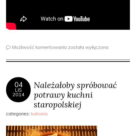
Możliwość komentowania
została wyłączona
Należałoby spróbować
04
LIS
potrawy kuchni
2014
staropolskiej
categories:
kulinaria